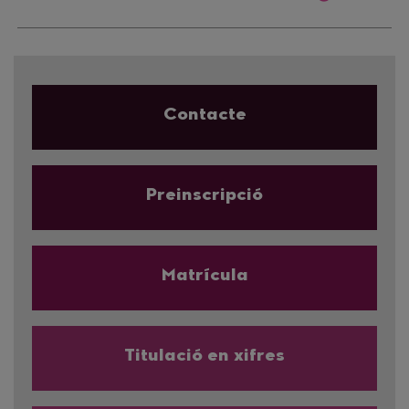
Contacte
Preinscripció
Matrícula
Titulació en xifres